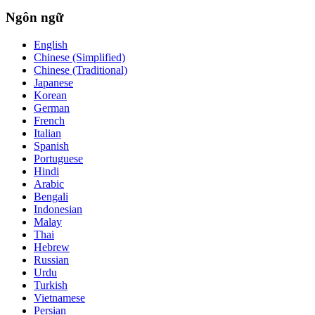
Ngôn ngữ
English
Chinese (Simplified)
Chinese (Traditional)
Japanese
Korean
German
French
Italian
Spanish
Portuguese
Hindi
Arabic
Bengali
Indonesian
Malay
Thai
Hebrew
Russian
Urdu
Turkish
Vietnamese
Persian