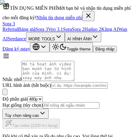
TÍN DỤNG MIỄN PHÍ
Mời bạn bè và nhận tín dụng miễn phí
cho mỗi đăng ký!
Nhận tín dụng miễn phí
Sora 3
Referral
Bảng giá
Sora 3
Veo 3.1
Sora
Sora 2
Hailuo 2
Kling AI
Wan
AI
Seedance
MORE TOOLS
AI HÌNH ẢNH
Đăng ký ngay
Toggle theme
Đăng nhập
Nhắc nhở
URL hình ảnh (bắt buộc)
Độ phân giải
Hạt giống (tùy chọn)
Tùy chọn nâng cao
Tạo video (1200 tín dụng)
Đôi khi có thể xảy ra lỗi do nhu cầu cao. Vui lòng thử lại.