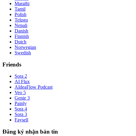
Marathi
Tamil
Polish
Telugu
Nepali
Danish
Finnish
Dutch
Norwegian
Swedish
Friends
Sora 2
AI Flux
AIdeaFlow Podcast
Veo 5
Genie 3
Painly
Sora 4
Sora 3
Faysell
Đăng ký nhận bản tin