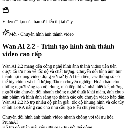
Video đã tạo của bạn sẽ hiển thị tại đây
Mới · Chuyển hình ảnh thành video
Wan AI 2.2 - Trình tạo hình ảnh thành
video cao cấp
Wan AI 2.2 mang đến công nghệ hình ảnh thành video tiên tiến
được tối ưu hóa về tốc độ và chất lượng. Chuyển đổi hình ảnh tĩnh
thành nội dung video động với xử lý AI tiên tiến, các thông số có
thể tùy chỉnh và chất lượng đầu ra chuyên nghiệp. Hoàn hảo cho
những người sáng tạo nội dung, nhà tiếp thị và nhà thiết kế, những
người cần chuyển đổi nhanh chóng nghệ thuật khái niệm, ảnh chụp
sản phẩm và hình ảnh sáng tạo thành các câu chuyện video hấp dẫn.
Wan AI 2.2 hỗ trợ nhiều độ phân giải, tốc độ khung hình và các tùy
chỉnh LoRA nâng cao cho nhu cầu tạo kiểu chuyên biệt.
Chuyển đổi hình ảnh thành video nhanh chóng với tối ưu hóa
PrunaAI
Hỗ trợ độ phân giải kép (480p/720p) với giá động