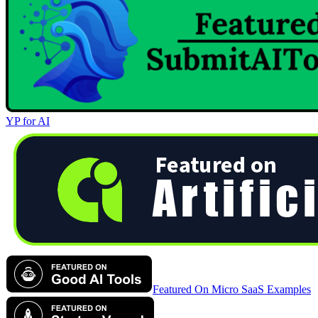
YP for AI
Featured On Micro SaaS Examples