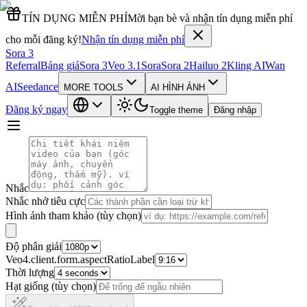
TÍN DỤNG MIỄN PHÍ
Mời bạn bè và nhận tín dụng miễn phí
cho mỗi đăng ký!
Nhận tín dụng miễn phí
Sora 3
Referral
Bảng giá
Sora 3
Veo 3.1
Sora
Sora 2
Hailuo 2
Kling AI
Wan
AI
Seedance
MORE TOOLS
AI HÌNH ẢNH
Đăng ký ngay
Toggle theme
Đăng nhập
Nhắc
Nhắc nhở tiêu cực
Hình ảnh tham khảo (tùy chọn)
Độ phân giải
Veo4.client.form.aspectRatioLabel
Thời lượng
Hạt giống (tùy chọn)