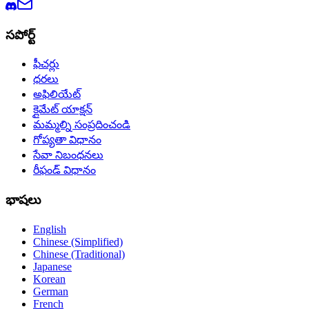
సపోర్ట్
ఫీచర్లు
ధరలు
అఫిలియేట్
క్లైమేట్ యాక్షన్
మమ్మల్ని సంప్రదించండి
గోప్యతా విధానం
సేవా నిబంధనలు
రీఫండ్ విధానం
భాషలు
English
Chinese (Simplified)
Chinese (Traditional)
Japanese
Korean
German
French