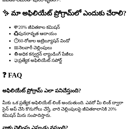
✨
మా అఫిలియేట్ ప్రోగ్రామ్‌లో ఎందుకు చేరాలి?
💸
20% జీవితకాల కమిషన్
♻️
పునరావృత ఆదాయం
⏱️
60-రోజుల అట్రిబ్యూషన్ విండో
📅
నెలవారీ చెల్లింపులు
🧲
అధిక కన్వర్షన్ ల్యాండింగ్ పేజీలు
🤝
ప్రత్యేక అఫిలియేట్ సపోర్ట్
❓ FAQ
అఫిలియేట్ ప్రోగ్రామ్ ఎలా పనిచేస్తుంది?
మీకు ఒక ప్రత్యేక అఫిలియేట్ లింక్ అందుతుంది. ఎవరో మీ లింక్ ద్వారా
సైన్ అప్ చేసి కొనుగోలు చేస్తే, వారి చెల్లింపులపై జీవితకాలానికి 20%
కమిషన్ మీరు సంపాదిస్తారు.
నాకు చెల్లింపు ఎప్పుడు వస్తుంది?