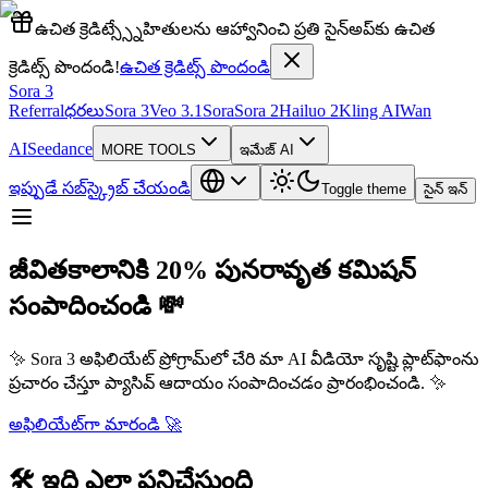
ఉచిత క్రెడిట్స్
స్నేహితులను ఆహ్వానించి ప్రతి సైన్అప్‌కు ఉచిత
క్రెడిట్స్ పొందండి!
ఉచిత క్రెడిట్స్ పొందండి
Sora 3
Referral
ధరలు
Sora 3
Veo 3.1
Sora
Sora 2
Hailuo 2
Kling AI
Wan
AI
Seedance
MORE TOOLS
ఇమేజ్ AI
ఇప్పుడే సబ్‌స్క్రైబ్ చేయండి
Toggle theme
సైన్ ఇన్
జీవితకాలానికి 20% పునరావృత కమిషన్
సంపాదించండి
💸
✨
Sora 3 అఫిలియేట్ ప్రోగ్రామ్‌లో చేరి మా AI వీడియో సృష్టి ప్లాట్‌ఫాంను
ప్రచారం చేస్తూ ప్యాసివ్ ఆదాయం సంపాదించడం ప్రారంభించండి.
✨
అఫిలియేట్‌గా మారండి
🚀
🛠️
ఇది ఎలా పనిచేస్తుంది