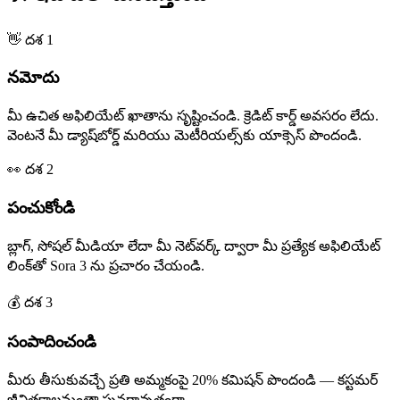
👋
దశ 1
నమోదు
మీ ఉచిత అఫిలియేట్ ఖాతాను సృష్టించండి. క్రెడిట్ కార్డ్ అవసరం లేదు.
వెంటనే మీ డ్యాష్‌బోర్డ్ మరియు మెటీరియల్స్‌కు యాక్సెస్ పొందండి.
👀
దశ 2
పంచుకోండి
బ్లాగ్, సోషల్ మీడియా లేదా మీ నెట్‌వర్క్ ద్వారా మీ ప్రత్యేక అఫిలియేట్
లింక్‌తో Sora 3 ను ప్రచారం చేయండి.
💰
దశ 3
సంపాదించండి
మీరు తీసుకువచ్చే ప్రతి అమ్మకంపై 20% కమిషన్ పొందండి — కస్టమర్
జీవితకాలమంతా పునరావృతంగా.