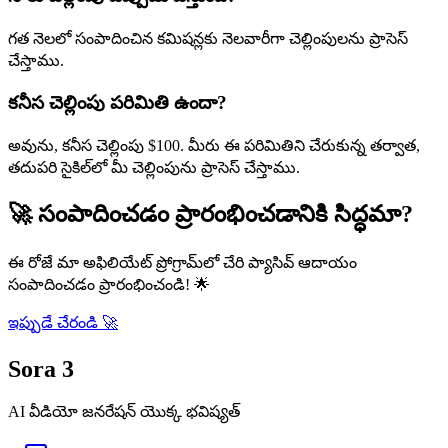
గత నెలలో సంపాదించిన కమిషన్లకు నెలవారీగా చెల్లింపులను ప్రాసెస్
చేస్తాము.
కనీస చెల్లింపు పరిమితి ఉందా?
అవును, కనీస చెల్లింపు $100. మీరు ఈ పరిమితిని చేరుకున్న తర్వాత,
తదుపరి సైకిల్‌లో మీ చెల్లింపును ప్రాసెస్ చేస్తాము.
🚀
సంపాదించడం ప్రారంభించడానికి సిద్ధమా?
ఈ రోజే మా అఫిలియేట్ ప్రోగ్రామ్‌లో చేరి ప్యాసివ్ ఆదాయం
సంపాదించడం ప్రారంభించండి!
🌟
ఇప్పుడే చేరండి
🚀
Sora 3
AI వీడియో జనరేషన్ యొక్క భవిష్యత్