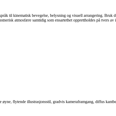
 språk til kinematisk bevegelse, belysning og visuell arrangering. Bruk 
nerisk atmosfære samtidig som ensartethet opprettholdes på tvers av it
yne, flytende illustrasjonsstil, gradvis kameraframgang, diffus kantbel