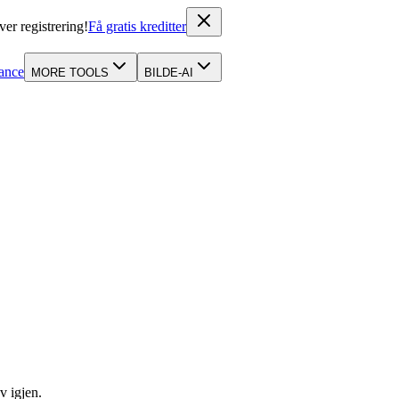
ver registrering!
Få gratis kreditter
ance
MORE TOOLS
BILDE-AI
v igjen.