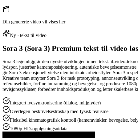
Din genererte video vil vises her
Ny · tekst-til-video
Sora 3 (Sora 3) Premium tekst-til-video-lø
Sora 3 legemliggjør den nyeste utviklingen innen tekst-til-video-tekno
lydspor, justerbar kameraposisjonering, autentiske bevegelsesmønstre o
gir Sora 3 eksepsjonell ytelse uten intrikate arbeidsflyter. Sora 3 resp
Kreative team utnytter Sora 3 for rask prototyping, annonseutvikling
referansebilder, forfine innramming og bevegelse, og produsere 1080p-
revisjonssykluser, forbedrer innholdsproduksjon og letter skalerbare kr
Integrert lydsynkronisering (dialog, miljølyder)
Overlegen beskrivelsestroskap med fysisk realisme
Fleksibel kinematografisk kontroll (kameravinkler, bevegelse, bel
1080p HD-oppløsningsutdata