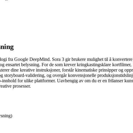
sning
logi fra Google DeepMind. Sora 3 gir brukere mulighet til å konvertere 
g ensartet belysning. For de som krever kringkastingsklare kortfilmer, k
ekterer dine kreative instruksjoner, forstår kinematiske prinsipper og opp
 og storyboard-validering, og overgår konvensjonelle produksjonstidsli
innhold for ulike plattformer. Uavhengig av om du er en frilanser kuns
eative prosesser.
ysning)