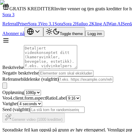
GRATIS KREDITTER
Inviter venner og tjen gratis kreditter for h
Sora 3
Referral
Priser
Sora 3
Veo 3.1
Sora
Sora 2
Hailuo 2
Kling AI
Wan AI
Seed
Abonner nå
Toggle theme
Logg inn
Beskrivelse
Negativ beskrivelse
Referansebildelenke (valgfritt)
Oppløsning
Veo4.client.form.aspectRatioLabel
Varighet
Seed (valgfritt)
Generer video (1000 kreditter)
Sporadiske feil kan oppstå på grunn av høy etterspørsel. Vennligst prø