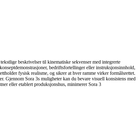
tekstlige beskrivelser til kinematiske sekvenser med integrerte
onseptdemonstrasjoner, bedriftsfortellinger eller instruksjonsinnhold,
rettholder fysisk realisme, og sikrer at hver ramme virker formålsrettet.
njer. Gjennom Sora 3s muligheter kan du bevare visuell konsistens med
tner eller etablert produksjonshus, minimerer Sora 3