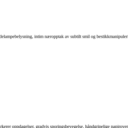
lødelampebelysning, intim næropptak av subtilt smil og bestikkmanipuleri
markerer oppdagelser, gradvis sporingsbevegelse, håndgripelige papirover