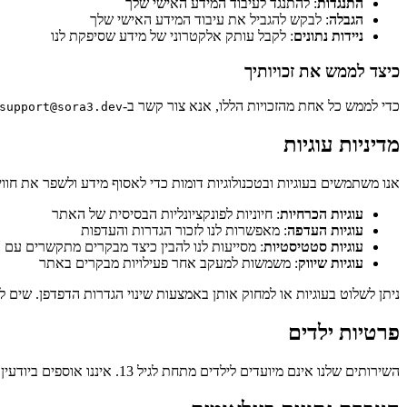
התנגדות
: להתנגד לעיבוד המידע האישי שלך
הגבלה
: לבקש להגביל את עיבוד המידע האישי שלך
ניידות נתונים
: לקבל עותק אלקטרוני של מידע שסיפקת לנו
כיצד לממש את זכויותיך
כדי לממש כל אחת מהזכויות הללו, אנא צור קשר ב‑
support@sora3.dev
מדיניות עוגיות
אנו משתמשים בעוגיות ובטכנולוגיות דומות כדי לאסוף מידע ולשפר את חוו
עוגיות הכרחיות
: חיוניות לפונקציונליות הבסיסית של האתר
עוגיות העדפה
: מאפשרות לנו לזכור הגדרות והעדפות
עוגיות סטטיסטיות
: מסייעות לנו להבין כיצד מבקרים מתקשרים עם
עוגיות שיווק
: משמשות למעקב אחר פעילויות מבקרים באתר
ניתן לשלוט בעוגיות או למחוק אותן באמצעות שינוי הגדרות הדפדפן. שים 
פרטיות ילדים
השירותים שלנו אינם מיועדים לילדים מתחת לגיל 13. איננו אוספים ביודעין מידע אישי מילדים מתחת לגיל 13. אם גילית שאנו עשויים לאסוף מידע אישי מילד מתחת לגיל 13, אנא צור קשר ואנו נפעל למחוק את המידע בהקדם.