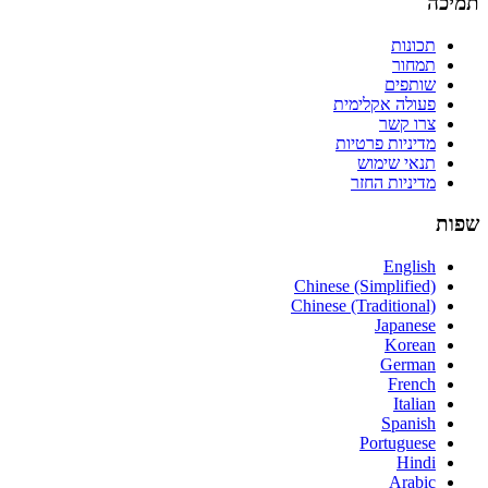
תמיכה
תכונות
תמחור
שותפים
פעולה אקלימית
צרו קשר
מדיניות פרטיות
תנאי שימוש
מדיניות החזר
שפות
English
Chinese (Simplified)
Chinese (Traditional)
Japanese
Korean
German
French
Italian
Spanish
Portuguese
Hindi
Arabic