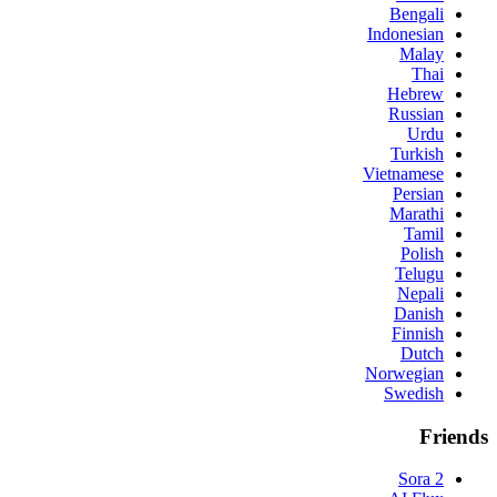
Bengali
Indonesian
Malay
Thai
Hebrew
Russian
Urdu
Turkish
Vietnamese
Persian
Marathi
Tamil
Polish
Telugu
Nepali
Danish
Finnish
Dutch
Norwegian
Swedish
Friends
Sora 2