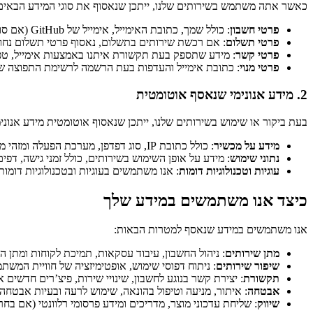
כאשר אתה משתמש בשירותים שלנו, ייתכן שנאסוף את סוגי המידע הבאים
פרטי חשבון
: כולל שמך, כתובת האימייל, אימייל של GitHub (אם סופק), אווטאר ומידע נוסף שתספק בעת הרשמה או עדכון החשבון
פרטי תשלום
: אם רכשת שירותים בתשלום, נאסוף פרטי תשלום נחוצים 
פרטי קשר
: מידע שתספק בעת תקשורת איתנו באמצעות אימייל, טפ
פרטי מנוי
: כתובת אימייל והעדפות בעת הרשמה לרשימת התפוצה של
2. מידע אנונימי שנאסף אוטומטית
בעת ביקור או שימוש בשירותים שלנו, ייתכן שנאסוף אוטומטית מידע אנונימ
מידע על מכשיר
: כולל כתובת IP, סוג דפדפן, מערכת הפעלה ומזהי מכשיר
נתוני שימוש
: מידע על אופן השימוש בשירותים, כולל זמני גישה, דפ
עוגיות וטכנולוגיות דומות
: אנו משתמשים בעוגיות ובטכנולוגיות דומ
כיצד אנו משתמשים במידע שלך
אנו משתמשים במידע שנאסף למטרות הבאות:
מתן שירותים
: ניהול החשבון, עיבוד עסקאות, תמיכת לקוחות ומתן ה
שיפור שירותים
: ניתוח דפוסי שימוש, אופטימיזציה של חוויית המשתמ
תקשורת
: יצירת קשר בנוגע לחשבון, שינויי שירות, פיצ’רים חדשים 
אבטחה
: איתור, מניעה וטיפול בהונאה, שימוש לרעה ובעיות אבטחה
שיווק
: שליחת עדכוני מוצר, מדריכים ומידע פרסומי רלוונטי (אם בח