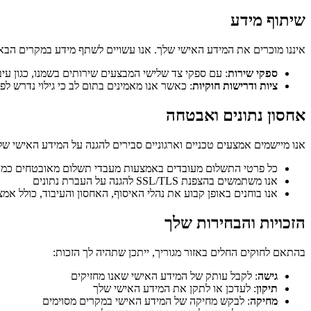
שיתוף מידע
איננו מוכרים את המידע האישי שלך. אנו עשויים לשתף מידע במקרים הבא
ספקי שירות
: עם ספקי צד שלישי המבצעים שירותים בשמנו, כגון עיבוד תשלומים (Stripe), אחסון בענן (upabase, Cloudflare R2
ציות ודרישות חוקיות
: כאשר אנו מאמינים בתום לב כי גילוי נדרש לפי
אחסון נתונים ואבטחה
אנו מיישמים אמצעים טכניים וארגוניים סבירים להגנה על המידע האישי של
כל פרטי התשלום מעובדים באמצעות מעבדי תשלום מאובטחים כמו Stripe; איננו מאחסנים ישירות פרטי כרטיס מלאי
אנו משתמשים בהצפנת SSL/TLS להגנה על העברת נתונים
אנו בוחנים באופן קבוע את נהלי האיסוף, האחסון והעיבוד, כולל אמ
הזכויות והבחירות שלך
בהתאם לחוקים החלים באזור מגוריך, ייתכן שתהיה לך הזכות:
גישה
: לקבל עותק של המידע האישי שאנו מחזיקים
תיקון
: לעדכן או לתקן את המידע האישי שלך
מחיקה
: לבקש מחיקה של המידע האישי במקרים מסוימים