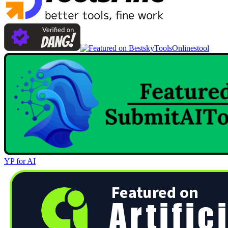
Onlinestool
YP for AI