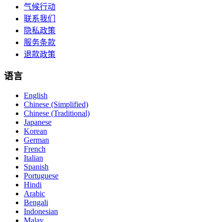
气候行动
联系我们
隐私政策
服务条款
退款政策
语言
English
Chinese (Simplified)
Chinese (Traditional)
Japanese
Korean
German
French
Italian
Spanish
Portuguese
Hindi
Arabic
Bengali
Indonesian
Malay