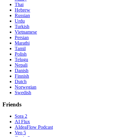
Thai
Hebrew
Russian
Urdu
Turkish
Vietnamese
Persian
Marathi
Tamil
Polish
Telugu
Nepali
Danish
Finnish
Dutch
Norwegian
Swedish
Friends
Sora 2
AI Flux
AIdeaFlow Podcast
Veo 5