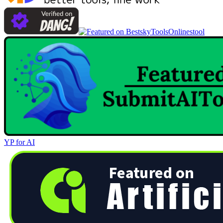
Onlinestool
YP for AI