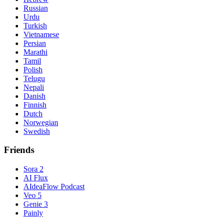
Russian
Urdu
Turkish
Vietnamese
Persian
Marathi
Tamil
Polish
Telugu
Nepali
Danish
Finnish
Dutch
Norwegian
Swedish
Friends
Sora 2
AI Flux
AIdeaFlow Podcast
Veo 5
Genie 3
Painly