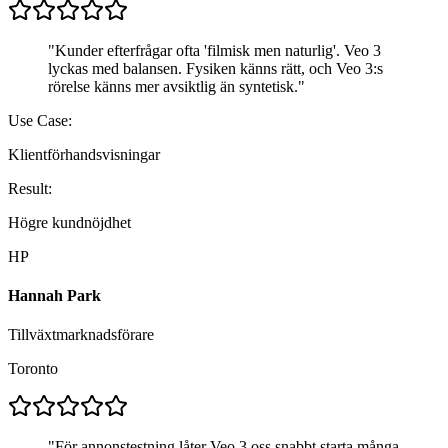
"
Kunder efterfrågar ofta 'filmisk men naturlig'. Veo 3
lyckas med balansen. Fysiken känns rätt, och Veo 3:s
rörelse känns mer avsiktlig än syntetisk.
"
Use Case:
Klientförhandsvisningar
Result:
Högre kundnöjdhet
HP
Hannah Park
Tillväxtmarknadsförare
Toronto
"
För annonstestning låter Veo 3 oss snabbt starta många