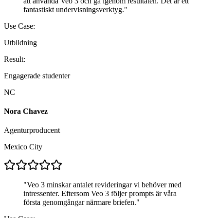
att använda Veo 3 och gå igenom resultaten. Det är ett
fantastiskt undervisningsverktyg.
"
Use Case:
Utbildning
Result:
Engagerade studenter
NC
Nora Chavez
Agenturproducent
Mexico City
"
Veo 3 minskar antalet revideringar vi behöver med
intressenter. Eftersom Veo 3 följer prompts är våra
första genomgångar närmare briefen.
"