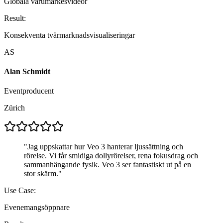
Globala varumärkesvideor
Result:
Konsekventa tvärmarknadsvisualiseringar
AS
Alan Schmidt
Eventproducent
Zürich
"
Jag uppskattar hur Veo 3 hanterar ljussättning och
rörelse. Vi får smidiga dollyrörelser, rena fokusdrag och
sammanhängande fysik. Veo 3 ser fantastiskt ut på en
stor skärm.
"
Use Case:
Evenemangsöppnare