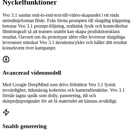
Nyckelfunktioner
Veo 3.1 samlar end-to-end-text-till-video-skapandet i ett enda
strömlinjeformat flöde. Från första prompten till slutgiltig klippning
betonar Veo 3.1 prompt-följning, realistisk fysik och kontrollerbar
filmfotografi så att teamen snabbt kan skapa produktionsklara
resultat. Oavsett om du prototypar idéer eller levererar slutgiltiga
leveranser minskar Veo 3.1 iterationscykler och håller ditt resultat
konsekvent över kampanjer.
Avancerad videomodell
Med Google DeepMind som drivs förbättrar Veo 3.1 fysisk
trovärdighet, tidsmässig koherens och kameraförståelse. Veo 3.1
förstår tagna språk som dolly, panorering, tilt och
skärpedjupssignaler för att få materialet att kännas avsiktligt.
Snabb generering