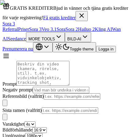
GRATIS KREDITER
Bjud in vänner och tjäna gratis krediter
för varje registrering!
Få gratis krediter
Sora 3
Referral
Priser
Sora 3
Veo 3.1
Sora
Sora 2
Hailuo 2
Kling AI
Wan
AI
Seedance
MORE TOOLS
BILD-AI
Prenumerera nu
Toggle theme
Logga in
Prompt
Negativ prompt
Referensbild (valfritt)
Sista ramen (valfritt)
Varaktighet
Bildförhållande
Upplösning