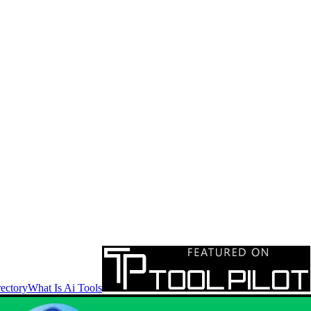
ectory
What Is Ai Tools