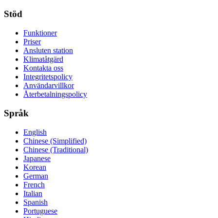
Stöd
Funktioner
Priser
Ansluten station
Klimatåtgärd
Kontakta oss
Integritetspolicy
Användarvillkor
Återbetalningspolicy
Språk
English
Chinese (Simplified)
Chinese (Traditional)
Japanese
Korean
German
French
Italian
Spanish
Portuguese