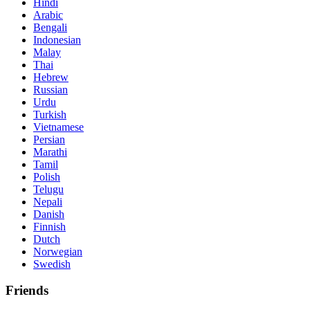
Hindi
Arabic
Bengali
Indonesian
Malay
Thai
Hebrew
Russian
Urdu
Turkish
Vietnamese
Persian
Marathi
Tamil
Polish
Telugu
Nepali
Danish
Finnish
Dutch
Norwegian
Swedish
Friends