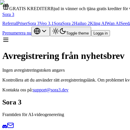
GRATIS KREDITER
Bjud in vänner och tjäna gratis krediter för 
Sora 3
Referral
Priser
Sora 3
Veo 3.1
Sora
Sora 2
Hailuo 2
Kling AI
Wan AI
Seed
Prenumerera nu
Toggle theme
Logga in
Avregistrering från nyhetsbrev
Ingen avregistreringstoken angavs
Kontrollera att du använder rätt avregistreringslänk. Om problemet kva
Kontakta oss på:
support@sora3.dev
Sora 3
Framtiden för AI-videogenerering