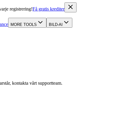
varje registrering!
Få gratis krediter
ance
MORE TOOLS
BILD-AI
rstår, kontakta vårt supportteam.