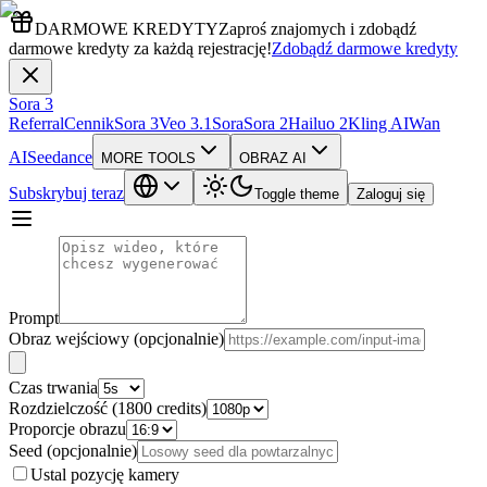
DARMOWE KREDYTY
Zaproś znajomych i zdobądź
darmowe kredyty za każdą rejestrację!
Zdobądź darmowe kredyty
Sora 3
Referral
Cennik
Sora 3
Veo 3.1
Sora
Sora 2
Hailuo 2
Kling AI
Wan
AI
Seedance
MORE TOOLS
OBRAZ AI
Subskrybuj teraz
Toggle theme
Zaloguj się
Prompt
Obraz wejściowy (opcjonalnie)
Czas trwania
Rozdzielczość
(
1800
credits)
Proporcje obrazu
Seed (opcjonalnie)
Ustal pozycję kamery