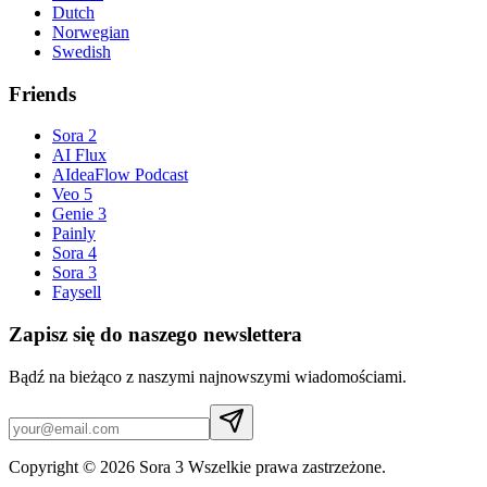
Dutch
Norwegian
Swedish
Friends
Sora 2
AI Flux
AIdeaFlow Podcast
Veo 5
Genie 3
Painly
Sora 4
Sora 3
Faysell
Zapisz się do naszego newslettera
Bądź na bieżąco z naszymi najnowszymi wiadomościami.
Copyright © 2026 Sora 3 Wszelkie prawa zastrzeżone.