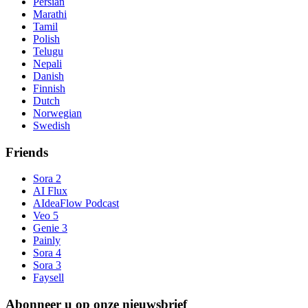
Persian
Marathi
Tamil
Polish
Telugu
Nepali
Danish
Finnish
Dutch
Norwegian
Swedish
Friends
Sora 2
AI Flux
AIdeaFlow Podcast
Veo 5
Genie 3
Painly
Sora 4
Sora 3
Faysell
Abonneer u op onze nieuwsbrief