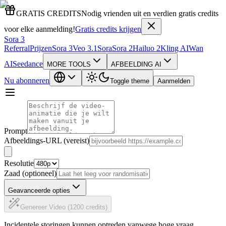
GRATIS CREDITS
Nodig vrienden uit en verdien gratis credits
voor elke aanmelding!
Gratis credits krijgen
Sora 3
Referral
Prijzen
Sora 3
Veo 3.1
Sora
Sora 2
Hailuo 2
Kling AI
Wan
AI
Seedance
MORE TOOLS
AFBEELDING AI
Nu abonneren
Toggle theme
Aanmelden
Prompt
Afbeeldings-URL (vereist)
Resolutie
Zaad (optioneel)
Geavanceerde opties
Genereer Video (1200 credits)
Incidentele storingen kunnen optreden vanwege hoge vraag.