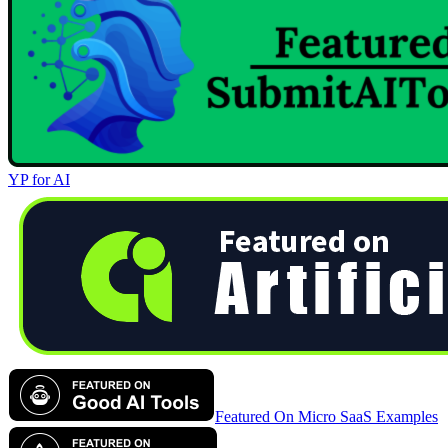
YP for AI
Featured On Micro SaaS Examples