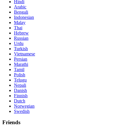
Hindi
Arabic
Bengali
Indonesian
Malay
Thai
Hebrew
Russian
Urdu
Turkish
Vietnamese
Persian
Marathi
Tamil
Polish
Telugu
Nepali
Danish
Finnish
Dutch
Norwegian
Swedish
Friends