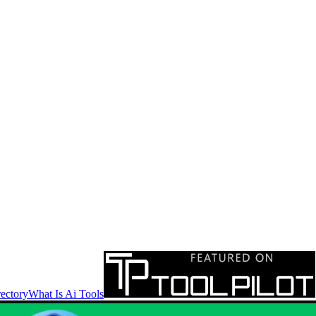
ectory
What Is Ai Tools