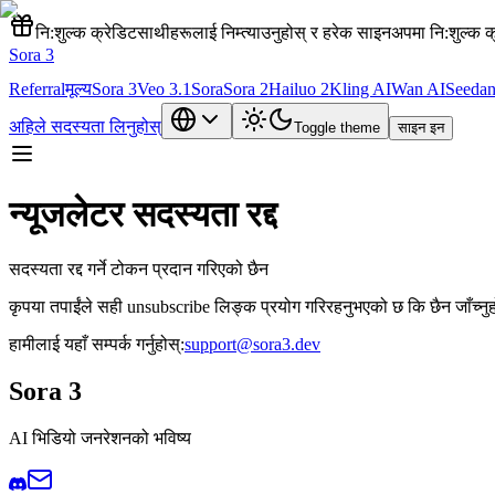
नि:शुल्क क्रेडिट
साथीहरूलाई निम्त्याउनुहोस् र हरेक साइनअपमा नि:शुल्क क्
Sora 3
Referral
मूल्य
Sora 3
Veo 3.1
Sora
Sora 2
Hailuo 2
Kling AI
Wan AI
Seedan
अहिले सदस्यता लिनुहोस्
Toggle theme
साइन इन
न्यूजलेटर सदस्यता रद्द
सदस्यता रद्द गर्ने टोकन प्रदान गरिएको छैन
कृपया तपाईंले सही unsubscribe लिङ्क प्रयोग गरिरहनुभएको छ कि छैन जाँच्नुहोस
हामीलाई यहाँ सम्पर्क गर्नुहोस्:
support@sora3.dev
Sora 3
AI भिडियो जनरेशनको भविष्य