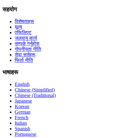
सहयोग
विशेषताहरू
मूल्य
एफिलिएट
जलवायु कार्य
सम्पर्क गर्नुहोस्
गोपनीयता नीति
सेवा सर्तहरू
फिर्ता नीति
भाषाहरू
English
Chinese (Simplified)
Chinese (Traditional)
Japanese
Korean
German
French
Italian
Spanish
Portuguese