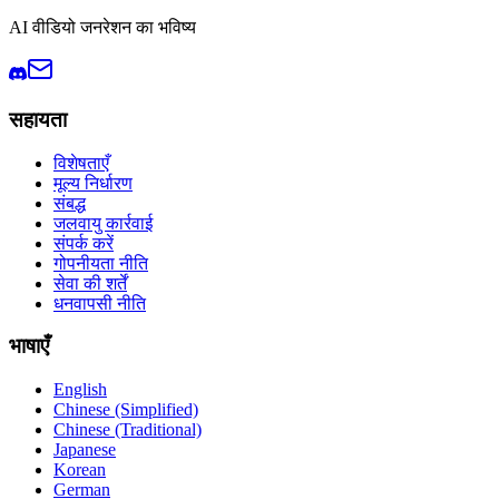
AI वीडियो जनरेशन का भविष्य
सहायता
विशेषताएँ
मूल्य निर्धारण
संबद्ध
जलवायु कार्रवाई
संपर्क करें
गोपनीयता नीति
सेवा की शर्तें
धनवापसी नीति
भाषाएँ
English
Chinese (Simplified)
Chinese (Traditional)
Japanese
Korean
German