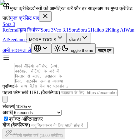
मुफ्त क्रेडिट
दोस्तों को आमंत्रित करें और हर साइनअप पर मुफ्त क्रेडिट
पाएं!
मुफ्त क्रेडिट पाएं
Sora 3
Referral
मूल्य निर्धारण
Sora 3
Veo 3.1
Sora
Sora 2
Hailuo 2
Kling AI
Wan
AI
Seedance
MORE TOOLS
इमेज AI
अभी सदस्यता लें
Toggle theme
साइन इन
प्रॉम्प्ट
पहला फ़्रेम छवि URL (वैकल्पिक)
संकल्प
अवधि
प्रॉम्प्ट ऑप्टिमाइज़र
बीज (वैकल्पिक)
वीडियो जनरेट करें (1800 क्रेडिट)