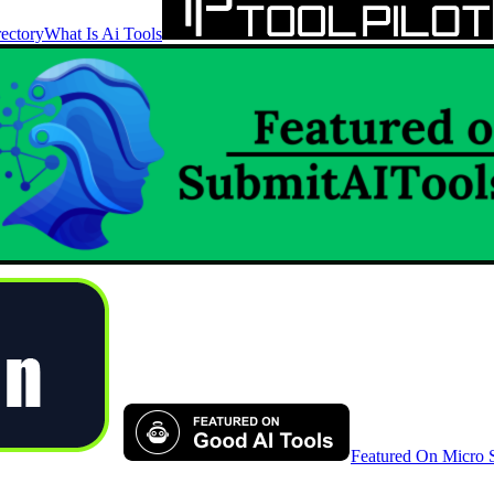
ectory
What Is Ai Tools
Featured On Micro 