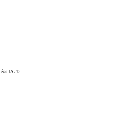
déos IA.
✨