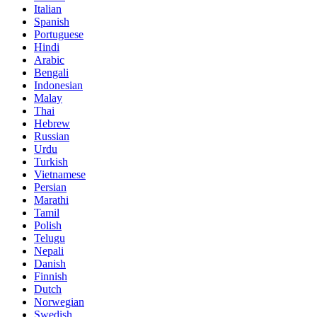
Italian
Spanish
Portuguese
Hindi
Arabic
Bengali
Indonesian
Malay
Thai
Hebrew
Russian
Urdu
Turkish
Vietnamese
Persian
Marathi
Tamil
Polish
Telugu
Nepali
Danish
Finnish
Dutch
Norwegian
Swedish