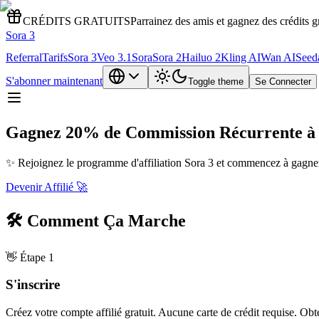
CRÉDITS GRATUITS
Parrainez des amis et gagnez des crédits gr
Sora 3
Referral
Tarifs
Sora 3
Veo 3.1
Sora
Sora 2
Hailuo 2
Kling AI
Wan AI
Seed
S'abonner maintenant
Toggle theme
Se Connecter
Gagnez 20% de Commission Récurrente à
✨
Rejoignez le programme d'affiliation Sora 3 et commencez à gagner
Devenir Affilié
🚀
🛠️
Comment Ça Marche
👋
Étape 1
S'inscrire
Créez votre compte affilié gratuit. Aucune carte de crédit requise. Obt