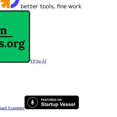
YP for AI
SaaS Examples