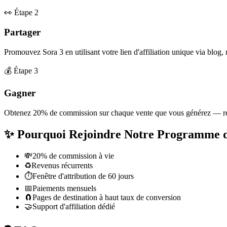
👀
Étape 2
Partager
Promouvez Sora 3 en utilisant votre lien d'affiliation unique via blog,
💰
Étape 3
Gagner
Obtenez 20% de commission sur chaque vente que vous générez — récur
✨
Pourquoi Rejoindre Notre Programme d'
💸
20% de commission à vie
♻️
Revenus récurrents
⏱️
Fenêtre d'attribution de 60 jours
📅
Paiements mensuels
🧲
Pages de destination à haut taux de conversion
🤝
Support d'affiliation dédié