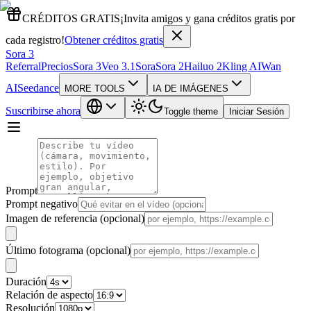
CRÉDITOS GRATIS
¡Invita amigos y gana créditos gratis por
cada registro!
Obtener créditos gratis
Sora 3
Referral
Precios
Sora 3
Veo 3.1
Sora
Sora 2
Hailuo 2
Kling AI
Wan
AI
Seedance
MORE TOOLS
IA DE IMÁGENES
Suscribirse ahora
Toggle theme
Iniciar Sesión
Prompt
Prompt negativo
Imagen de referencia (opcional)
Último fotograma (opcional)
Duración
Relación de aspecto
Resolución