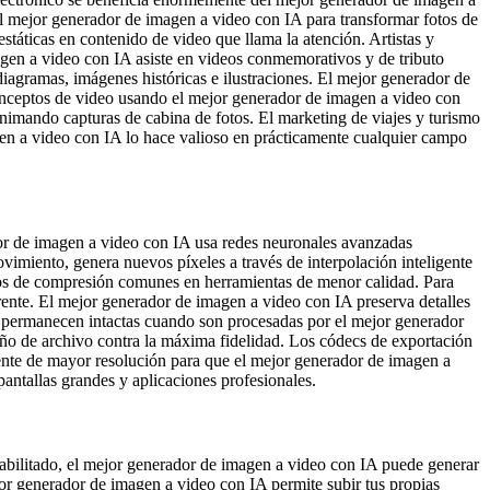
el mejor generador de imagen a video con IA para transformar fotos de
státicas en contenido de video que llama la atención. Artistas y
gen a video con IA asiste en videos conmemorativos y de tributo
agramas, imágenes históricas e ilustraciones. El mejor generador de
onceptos de video usando el mejor generador de imagen a video con
imando capturas de cabina de fotos. El marketing de viajes y turismo
gen a video con IA lo hace valioso en prácticamente cualquier campo
dor de imagen a video con IA usa redes neuronales avanzadas
imiento, genera nuevos píxeles a través de interpolación inteligente
ctos de compresión comunes en herramientas de menor calidad. Para
ente. El mejor generador de imagen a video con IA preserva detalles
les permanecen intactas cuando son procesadas por el mejor generador
año de archivo contra la máxima fidelidad. Los códecs de exportación
nte de mayor resolución para que el mejor generador de imagen a
antallas grandes y aplicaciones profesionales.
abilitado, el mejor generador de imagen a video con IA puede generar
jor generador de imagen a video con IA permite subir tus propias