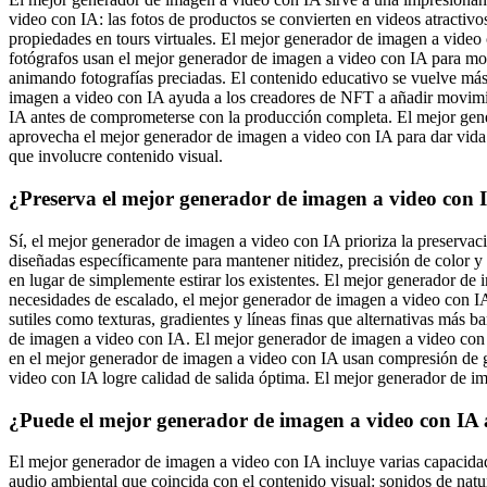
video con IA: las fotos de productos se convierten en videos atractiv
propiedades en tours virtuales. El mejor generador de imagen a video c
fotógrafos usan el mejor generador de imagen a video con IA para mos
animando fotografías preciadas. El contenido educativo se vuelve más
imagen a video con IA ayuda a los creadores de NFT a añadir movimie
IA antes de comprometerse con la producción completa. El mejor gene
aprovecha el mejor generador de imagen a video con IA para dar vida 
que involucre contenido visual.
¿Preserva el mejor generador de imagen a video con I
Sí, el mejor generador de imagen a video con IA prioriza la preserva
diseñadas específicamente para mantener nitidez, precisión de color y
en lugar de simplemente estirar los existentes. El mejor generador d
necesidades de escalado, el mejor generador de imagen a video con IA
sutiles como texturas, gradientes y líneas finas que alternativas más
de imagen a video con IA. El mejor generador de imagen a video con I
en el mejor generador de imagen a video con IA usan compresión de g
video con IA logre calidad de salida óptima. El mejor generador de i
¿Puede el mejor generador de imagen a video con IA 
El mejor generador de imagen a video con IA incluye varias capacidad
audio ambiental que coincida con el contenido visual: sonidos de natu