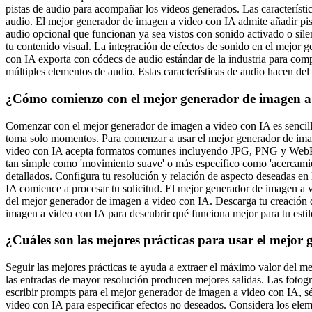
pistas de audio para acompañar los videos generados. Las característ
audio. El mejor generador de imagen a video con IA admite añadir pis
audio opcional que funcionan ya sea vistos con sonido activado o si
tu contenido visual. La integración de efectos de sonido en el mejo
con IA exporta con códecs de audio estándar de la industria para comp
múltiples elementos de audio. Estas características de audio hacen de
¿Cómo comienzo con el mejor generador de imagen a
Comenzar con el mejor generador de imagen a video con IA es sencillo
toma solo momentos. Para comenzar a usar el mejor generador de ima
video con IA acepta formatos comunes incluyendo JPG, PNG y WebP. 
tan simple como 'movimiento suave' o más específico como 'acercamient
detallados. Configura tu resolución y relación de aspecto deseadas e
IA comience a procesar tu solicitud. El mejor generador de imagen a v
del mejor generador de imagen a video con IA. Descarga tu creación 
imagen a video con IA para descubrir qué funciona mejor para tu estil
¿Cuáles son las mejores prácticas para usar el mejor
Seguir las mejores prácticas te ayuda a extraer el máximo valor del 
las entradas de mayor resolución producen mejores salidas. Las fotog
escribir prompts para el mejor generador de imagen a video con IA, s
video con IA para especificar efectos no deseados. Considera los elem