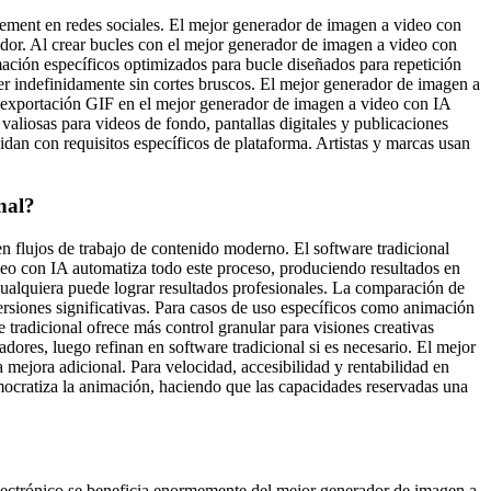
gement en redes sociales. El mejor generador de imagen a video con
or. Al crear bucles con el mejor generador de imagen a video con
imación específicos optimizados para bucle diseñados para repetición
er indefinidamente sin cortes bruscos. El mejor generador de imagen a
 exportación GIF en el mejor generador de imagen a video con IA
aliosas para videos de fondo, pantallas digitales y publicaciones
dan con requisitos específicos de plataforma. Artistas y marcas usan
nal?
n flujos de trabajo de contenido moderno. El software tradicional
eo con IA automatiza todo este proceso, produciendo resultados en
cualquiera puede lograr resultados profesionales. La comparación de
ersiones significativas. Para casos de uso específicos como animación
tradicional ofrece más control granular para visiones creativas
ores, luego refinan en software tradicional si es necesario. El mejor
a mejora adicional. Para velocidad, accesibilidad y rentabilidad en
ocratiza la animación, haciendo que las capacidades reservadas una
electrónico se beneficia enormemente del mejor generador de imagen a