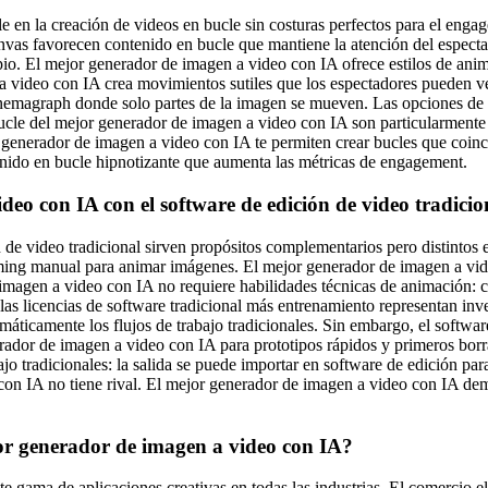
 en la creación de videos en bucle sin costuras perfectos para el enga
s favorecen contenido en bucle que mantiene la atención del espectad
cipio. El mejor generador de imagen a video con IA ofrece estilos de an
 a video con IA crea movimientos sutiles que los espectadores pueden v
cinemagraph donde solo partes de la imagen se mueven. Las opciones de
cle del mejor generador de imagen a video con IA son particularmente v
 generador de imagen a video con IA te permiten crear bucles que coinci
nido en bucle hipnotizante que aumenta las métricas de engagement.
o con IA con el software de edición de video tradicio
de video tradicional sirven propósitos complementarios pero distintos e
ming manual para animar imágenes. El mejor generador de imagen a vid
 imagen a video con IA no requiere habilidades técnicas de animación: 
as licencias de software tradicional más entrenamiento representan inv
ticamente los flujos de trabajo tradicionales. Sin embargo, el software 
ador de imagen a video con IA para prototipos rápidos y primeros borrad
jo tradicionales: la salida se puede importar en software de edición par
con IA no tiene rival. El mejor generador de imagen a video con IA dem
jor generador de imagen a video con IA?
e gama de aplicaciones creativas en todas las industrias. El comercio 