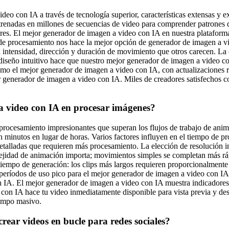
deo con IA a través de tecnología superior, características extensas y 
trenadas en millones de secuencias de video para comprender patrones
res. El mejor generador de imagen a video con IA en nuestra plataforma
 de procesamiento nos hace la mejor opción de generador de imagen a vi
 intensidad, dirección y duración de movimiento que otros carecen. La
diseño intuitivo hace que nuestro mejor generador de imagen a video con
mo el mejor generador de imagen a video con IA, con actualizaciones r
r generador de imagen a video con IA. Miles de creadores satisfechos c
a video con IA en procesar imágenes?
rocesamiento impresionantes que superan los flujos de trabajo de anima
 minutos en lugar de horas. Varios factores influyen en el tiempo de p
detalladas que requieren más procesamiento. La elección de resolución i
ejidad de animación importa; movimientos simples se completan más rá
 tiempo de generación: los clips más largos requieren proporcionalment
 períodos de uso pico para el mejor generador de imagen a video con I
on IA. El mejor generador de imagen a video con IA muestra indicadores
 con IA hace tu video inmediatamente disponible para vista previa y d
iempo masivo.
rear videos en bucle para redes sociales?