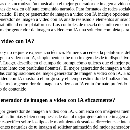
icas de sincronización musical en el mejor generador de imagen a video 
tas de voz en off para contenido narrado. Para formatos de redes socia
lenciado. El mejor generador de imagen a video con IA incluye opcione
r generador de imagen a video con IA añade realismo a elementos anima
atibilidad entre plataformas. Los controles de mezcla de audio en el m
l mejor generador de imagen a video con IA una solución completa para 
 video con IA?
 y no requiere experiencia técnica. Primero, accede a la plataforma de
gen a video con IA, simplemente sube una imagen desde tu dispositiv
Luego, describe en el campo de prompt cómo quieres que el mejor gen
o lento con partículas flotantes'. El mejor generador de imagen a video
n las configuraciones del mejor generador de imagen a video con IA. Ha
ideo con IA mostrará el progreso y el tiempo estimado de finalización. 
del mejor generador de imagen a video con IA en tu formato preferido. 
o de contenido.
 generador de imagen a video con IA eficazmente?
mejor generador de imagen a video con IA. Comienza con imágenes fuent
rafías limpias y bien compuestas le dan al mejor generador de imagen 
é específico sobre los tipos de movimiento deseados, direcciones e int
entos naturales de tu imagen al solicitar animación del mejor generado