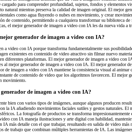
te cargado para comprender profundidad, sujetos, fondos y elementos vi
o natural mientras preserva la calidad de imagen original. El mejor ge
mbientales como agua fluyendo o nubes en movimiento, y crear movimie
n de contenido, permitiendo a cualquiera transformar su biblioteca de f
ricas, el mejor generador de imagen a video con IA les da nueva vida a 
 mejor generador de imagen a video con IA?
n a video con IA porque transforma fundamentalmente sus posibilidades 
magen existentes en contenido de video atractivo sin filmar nuevo mater
o en diferentes plataformas. El mejor generador de imagen a video con 
es al mejor generador de imagen a video con IA. El mejor generador de
r de imagen a video con IA mantiene la consistencia visual al animar c
stante de contenido de video que los algoritmos favorecen. El mejor g
 en movimiento.
 generador de imagen a video con IA?
e bien con varios tipos de imágenes, aunque algunos producen resultad
on la IA añadiendo movimientos faciales sutiles y gestos naturales. El
sféricos. La fotografía de productos se transforma impresionantemente
deo con IA maneja ilustraciones y arte digital con habilidad, mantenie
 IA más detalle con el que trabajar, resultando en salida de video más
jos de trabajo que combinan múltiples herramientas de IA. Las imágenes