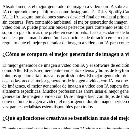
Absolutamente, el mejor generador de imagen a video con IA sobresale
IA comprende que plataformas como Instagram, TikTok y Spotify Canva
IA, la IA asegura transiciones suaves desde el final de vuelta al prin
sin costuras. Para contenido ambiental, el mejor generador de imagen
video con IA puede producir bucles perfectos para contenido estilo 
soportan plataformas que prefieren ese formato. Las capacidades de bu
sociales que llaman la atención. Las opciones de duración en el mejor
regularmente el mejor generador de imagen a video con IA para conte
¿Cómo se compara el mejor generador de imagen a vide
El mejor generador de imagen a video con IA y el software de edición 
como After Effects requiere entrenamiento extenso y horas de keyfra
minutos que tomaría horas a los profesionales. El mejor generador de
costos favorece al mejor generador de imagen a video con IA, ya que l
de imágenes, el mejor generador de imagen a video con IA supera dramá
altamente específicas. Muchos profesionales ahora usan el mejor gener
generador de imagen a video con IA se integra bien con flujos de traba
conversión de imagen a video, el mejor generador de imagen a video 
vez para especialistas estén disponibles para todos.
¿Qué aplicaciones creativas se benefician más del me
El mejor generador de imagen a video con IA sirve a una impresionant