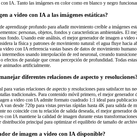
 con IA. Tanto las imágenes en color como en blanco y negro funciona
 a video con IA a las imágenes estáticas?
e aprendizaje profundo para añadir movimiento creíble a imágenes está
elementos: personas, objetos, fondos y características ambientales. El 
s fondo. Usando este análisis, el mejor generador de imagen a video c
dera la física y patrones de movimiento natural: el agua fluye hacia a
 video con IA referencia vastas bases de datos de movimiento humano pa
intermedios usando interpolación de red neuronal, creando transicione
efectos de paralaje que crean percepción de profundidad. Todas estas
e animados artificialmente.
anejar diferentes relaciones de aspecto y resoluciones
l para varias relaciones de aspecto y resoluciones para satisfacer tus 
llas tradicionales. Para contenido móvil primero, el mejor generador d
en a video con IA admite formato cuadrado 1:1 ideal para publicacione
IA van desde 720p para vistas previas rápidas hasta 4K para salida de
ente no coincide con tu relación de salida deseada, el mejor generador 
o con IA mantiene la calidad de imagen durante estas transformaciones 
distribución principal para optimizar el equilibrio de tamaño de archiv
ador de imagen a video con IA disponible?