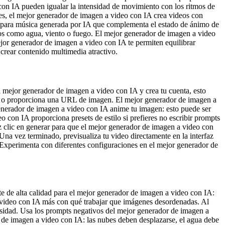
con IA pueden igualar la intensidad de movimiento con los ritmos de
les, el mejor generador de imagen a video con IA crea videos con
s para música generada por IA que complementa el estado de ánimo de
dos como agua, viento o fuego. El mejor generador de imagen a video
ejor generador de imagen a video con IA te permiten equilibrar
crear contenido multimedia atractivo.
l mejor generador de imagen a video con IA y crea tu cuenta, esto
o o proporciona una URL de imagen. El mejor generador de imagen a
erador de imagen a video con IA anime tu imagen: esto puede ser
 con IA proporciona presets de estilo si prefieres no escribir prompts
z clic en generar para que el mejor generador de imagen a video con
Una vez terminado, previsualiza tu video directamente en la interfaz
Experimenta con diferentes configuraciones en el mejor generador de
e de alta calidad para el mejor generador de imagen a video con IA:
a video con IA más con qué trabajar que imágenes desordenadas. Al
ensidad. Usa los prompts negativos del mejor generador de imagen a
r de imagen a video con IA: las nubes deben desplazarse, el agua debe