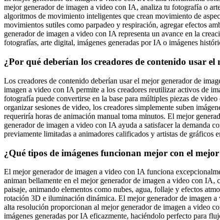
mejor generador de imagen a video con IA, analiza tu fotografía o ar
algoritmos de movimiento inteligentes que crean movimiento de aspect
movimientos sutiles como parpadeo y respiración, agregar efectos a
generador de imagen a video con IA representa un avance en la creació
fotografías, arte digital, imágenes generadas por IA o imágenes histó
¿Por qué deberían los creadores de contenido usar el
Los creadores de contenido deberían usar el mejor generador de image
imagen a video con IA permite a los creadores reutilizar activos de i
fotografía puede convertirse en la base para múltiples piezas de vide
organizar sesiones de video, los creadores simplemente suben imágen
requeriría horas de animación manual toma minutos. El mejor generado
generador de imagen a video con IA ayuda a satisfacer la demanda con
previamente limitadas a animadores calificados y artistas de gráficos
¿Qué tipos de imágenes funcionan mejor con el mejor
El mejor generador de imagen a video con IA funciona excepcionalment
animan bellamente en el mejor generador de imagen a video con IA, c
paisaje, animando elementos como nubes, agua, follaje y efectos atmo
rotación 3D e iluminación dinámica. El mejor generador de imagen a vi
alta resolución proporcionan al mejor generador de imagen a video con
imágenes generadas por IA eficazmente, haciéndolo perfecto para flu