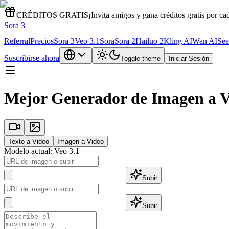
CRÉDITOS GRATIS
¡Invita amigos y gana créditos gratis por cad
Sora 3
Referral
Precios
Sora 3
Veo 3.1
Sora
Sora 2
Hailuo 2
Kling AI
Wan AI
See
Suscribirse ahora
Toggle theme
Iniciar Sesión
Mejor Generador de Imagen a V
Texto a Video
Imagen a Video
Modelo actual
:
Veo 3.1
Subir
Subir