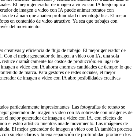
suales. El mejor generador de imagen a video con IA luego aplica
nerador de imagen a video con IA puede animar retratos con
ntos de cámara que añaden profundidad cinematográfica. El mejor
otos en contenido de video atractivo. Ya sea que trabajes con
través del movimiento.
creativas y eficiencia de flujo de trabajo. El mejor generador de
ial. Con el mejor generador de imagen a video con IA, una sola
IA reduce dramáticamente los costos de producción: en lugar de
 imagen a video con IA ahorra enormes cantidades de tiempo; lo que
ontenido de marca. Para gestores de redes sociales, el mejor
enerador de imagen a video con IA abre posibilidades creativas
os particularmente impresionantes. Las fotografías de retrato se
 mejor generador de imagen a video con IA sobresale con imágenes de
 en el mejor generador de imagen a video con IA, con efectos de
ndo el estilo artístico mientras añade movimiento. Las imágenes de
 nítida. El mejor generador de imagen a video con IA también procesa
 con sujetos claros y buena separación de profundidad producen los