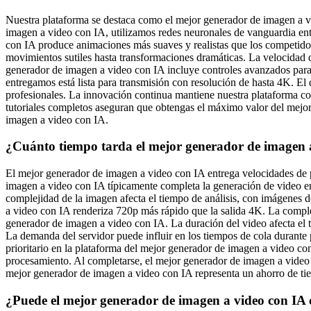
Nuestra plataforma se destaca como el mejor generador de imagen a vi
imagen a video con IA, utilizamos redes neuronales de vanguardia en
con IA produce animaciones más suaves y realistas que los competido
movimientos sutiles hasta transformaciones dramáticas. La velocidad
generador de imagen a video con IA incluye controles avanzados para
entregamos está lista para transmisión con resolución de hasta 4K. El 
profesionales. La innovación continua mantiene nuestra plataforma co
tutoriales completos aseguran que obtengas el máximo valor del mejo
imagen a video con IA.
¿Cuánto tiempo tarda el mejor generador de imagen 
El mejor generador de imagen a video con IA entrega velocidades de p
imagen a video con IA típicamente completa la generación de video en
complejidad de la imagen afecta el tiempo de análisis, con imágenes 
a video con IA renderiza 720p más rápido que la salida 4K. La compl
generador de imagen a video con IA. La duración del video afecta el
La demanda del servidor puede influir en los tiempos de cola durante
prioritario en la plataforma del mejor generador de imagen a video c
procesamiento. Al completarse, el mejor generador de imagen a video
mejor generador de imagen a video con IA representa un ahorro de t
¿Puede el mejor generador de imagen a video con IA c