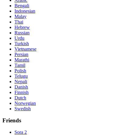
Arabic
Bengali
Indonesian
Malay
Thai
Hebrew
Russian
Urdu
Turkish
Vietnamese
Persian
Marathi
Tamil
Polish
Telugu
Nepali
Danish
Finnish
Dutch
Norwegian
Swedish
Friends
Sora 2