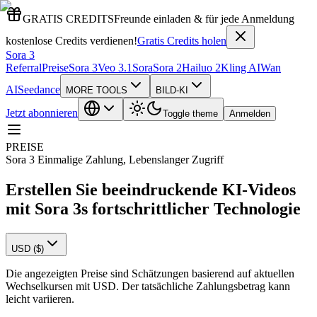
GRATIS CREDITS
Freunde einladen & für jede Anmeldung
kostenlose Credits verdienen!
Gratis Credits holen
Sora 3
Referral
Preise
Sora 3
Veo 3.1
Sora
Sora 2
Hailuo 2
Kling AI
Wan
AI
Seedance
MORE TOOLS
BILD-KI
Jetzt abonnieren
Toggle theme
Anmelden
PREISE
Sora 3 Einmalige Zahlung, Lebenslanger Zugriff
Erstellen Sie beeindruckende KI-Videos
mit Sora 3s fortschrittlicher Technologie
USD ($)
Die angezeigten Preise sind Schätzungen basierend auf aktuellen
Wechselkursen mit USD. Der tatsächliche Zahlungsbetrag kann
leicht variieren.