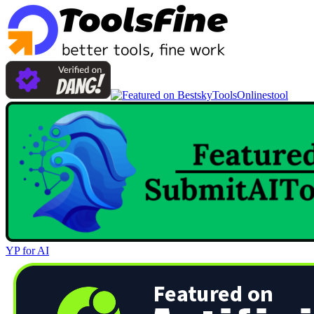
Onlinestool
YP for AI