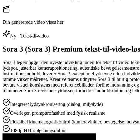
Din genererede video vises her
Ny · Tekst-til-video
Sora 3 (Sora 3) Premium tekst-til-video-lø
Sora 3 legemliggør den nyeste udvikling inden for tekst-til-video-tek
lydspor, justerbar kamerapositionering, autentiske bevægelsesmønstre 
instruktionsindhold, leverer Sora 3 exceptionel ydeevne uden indviklede
ramme virker målrettet. Kreative teams udnytter Sora 3 til hurtig pro
bevare visuel konsistens med referencebilleder, forfine indramning og
minimerer Sora 3 revisionscyklusser, forbedrer indholdsoutput og lette
Integreret lydsynkronisering (dialog, miljølyde)
Overlegen prompttrofasthed med fysisk realisme
Fleksibel kinematografikontrol (kameravinkler, bevægelse, belysn
1080p HD-opløsningsoutput