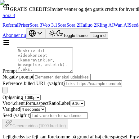
GRATIS CREDITS
Inviter venner og tjen gratis credits for hver t
Sora 3
Referral
Priser
Sora 3
Veo 3.1
Sora
Sora 2
Hailuo 2
Kling AI
Wan AI
Seed
Abonner nu
Toggle theme
Log ind
Prompt
Negativ prompt
Reference-billed-URL (valgfrit)
Opløsning
Veo4.client.form.aspectRatioLabel
Varighed
Seed (valgfrit)
Generer video (1000 kreditter)
Lejlighedsvise fejl kan forekomme på grund af høj efterspørgsel. Prøv 