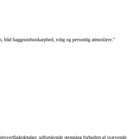
on, blid baggrundsuskarphed, rolig og personlig atmosfære.
"
piroverfladedetaljer, udforskende stemning forbedret af svævende