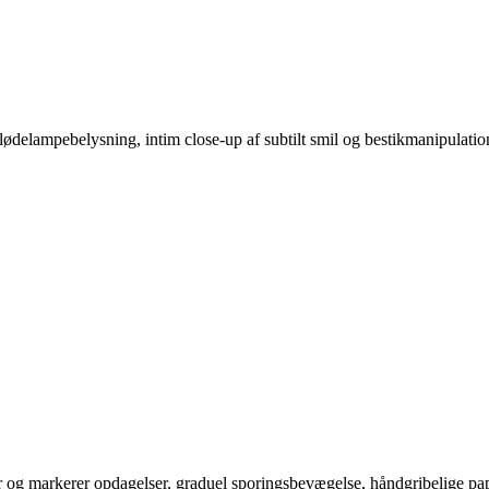
 glødelampebelysning, intim close-up af subtilt smil og bestikmanipulati
ier og markerer opdagelser, graduel sporingsbevægelse, håndgribelige pa