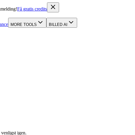
ilmelding!
Få gratis credits
ance
MORE TOOLS
BILLED AI
venligst igen.