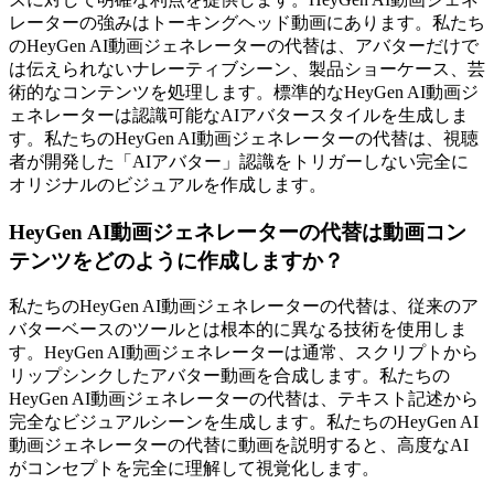
レーターの強みはトーキングヘッド動画にあります。私たち
のHeyGen AI動画ジェネレーターの代替は、アバターだけで
は伝えられないナレーティブシーン、製品ショーケース、芸
術的なコンテンツを処理します。標準的なHeyGen AI動画ジ
ェネレーターは認識可能なAIアバタースタイルを生成しま
す。私たちのHeyGen AI動画ジェネレーターの代替は、視聴
者が開発した「AIアバター」認識をトリガーしない完全に
オリジナルのビジュアルを作成します。
HeyGen AI動画ジェネレーターの代替は動画コン
テンツをどのように作成しますか？
私たちのHeyGen AI動画ジェネレーターの代替は、従来のア
バターベースのツールとは根本的に異なる技術を使用しま
す。HeyGen AI動画ジェネレーターは通常、スクリプトから
リップシンクしたアバター動画を合成します。私たちの
HeyGen AI動画ジェネレーターの代替は、テキスト記述から
完全なビジュアルシーンを生成します。私たちのHeyGen AI
動画ジェネレーターの代替に動画を説明すると、高度なAI
がコンセプトを完全に理解して視覚化します。