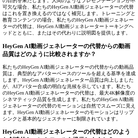
の目的を果たします。人間のようなプレゼンテーションが不
可欠な場合、私たちのHeyGen AI動画ジェネレーターの代替
はこれを置き換えるのではなく補完します。トレーニングと
教育コンテンツの場合、私たちのHeyGen AI動画ジェネレー
ターの代替は、HeyGen AI動画ジェネレータートーキングヘ
ッドとともに、またはその代わりに説明図を提供します。
HeyGen AI動画ジェネレーターの代替からの動画
品質はどのように比較されますか？
私たちのHeyGen AI動画ジェネレーターの代替からの動画品
質は、典型的なアバターベースのツールを超える基準を達成
します。HeyGen AI動画ジェネレーター品質は向上しました
が、AIアバター合成の明白な兆候を示しています。私たち
のHeyGen AI動画ジェネレーターの代替は、最大4K解像度の
シネマティック品質を生成します。私たちのHeyGen AI動画
ジェネレーターの代替のモーションは自然でスムーズに見え
ます。HeyGen AI動画ジェネレーターのモーションはリップ
シンクと基本的なジェスチャーに制限されています。
HeyGen AI動画ジェネレーターの代替はどのよう