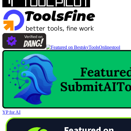
Onlinestool
YP for AI