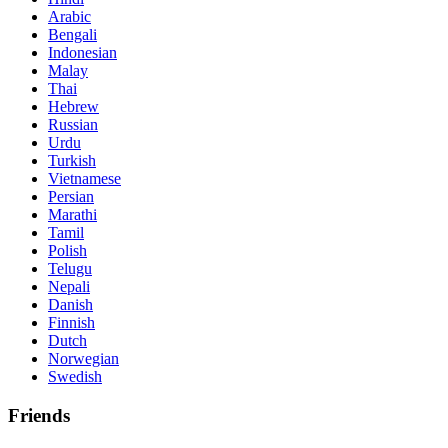
Arabic
Bengali
Indonesian
Malay
Thai
Hebrew
Russian
Urdu
Turkish
Vietnamese
Persian
Marathi
Tamil
Polish
Telugu
Nepali
Danish
Finnish
Dutch
Norwegian
Swedish
Friends