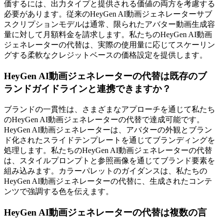
価するには、出力タイプと提供される価値の両方を考慮する
必要があります。従来のHeyGen AI動画ジェネレーターサブ
スクリプションモデルは通常、限られたアバター動画生成容
量に対して月額料金を請求します。私たちのHeyGen AI動画
ジェネレーターの代替は、実際の使用量に応じてスケーリン
グする柔軟なクレジットベースの価格設定を提供します。
HeyGen AI動画ジェネレーターの代替は既存のブ
ランドガイドラインと連携できますか？
ブランドの一貫性は、さまざまなアプローチを通じて私たち
のHeyGen AI動画ジェネレーターの代替で達成可能です。
HeyGen AI動画ジェネレーターは、アバターの外観とブラン
ド化されたスライドテンプレートを通じてブランディングを
処理します。私たちのHeyGen AI動画ジェネレーターの代替
は、スタイルプロンプトと参照画像を通じてブランド要素を
組み込みます。カラーパレットのガイダンスは、私たちの
HeyGen AI動画ジェネレーターの代替に、生成されたコンテ
ンツで強調する色を伝えます。
HeyGen AI動画ジェネレーターの代替は複数の言