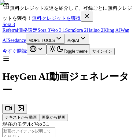
無料クレジット
友達を紹介して、登録ごとに無料クレジ
ットを獲得！
無料クレジットを獲得
Sora 3
Referral
価格設定
Sora 3
Veo 3.1
Sora
Sora 2
Hailuo 2
Kling AI
Wan
AI
Seedance
MORE TOOLS
画像AI
今すぐ購読
Toggle theme
サインイン
HeyGen AI動画ジェネレータ
ー
テキストから動画
画像から動画
現在のモデル
:
Veo 3.1